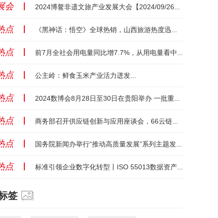
展会
丨
2024博鳌非遗文旅产业发展大会【2024/09/26】【海南】...
热点
丨
《黑神话：悟空》全球热销，山西旅游热度迅速攀升...
热点
丨
前7月全社会用电量同比增7.7%，从用电量看中国经济向“新”力...
热点
丨
公主岭：鲜食玉米产业活力迸发...
热点
丨
2024数博会8月28日至30日在贵阳举办 一批重要政策将集中发布...
热点
丨
商务部召开供应链创新与应用座谈会，66云链受邀发言...
热点
丨
国务院新闻办举行“推动高质量发展”系列主题发布会（工业和信息化部）...
热点
丨
标准引领企业数字化转型丨ISO 55013数据资产管理国际标准发布...
标签