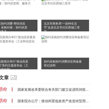
《协约消费·帮扶供应
北京市商务局“一刻钟生活
，采购对接：协约供货
节”走进北京市社区西城三里
服务方
河
院新闻办举行“推动高质
协约采购协约消费供应商备案
展”系列主题发布会（工
登记说明
信息化部）
文章
导向
丨
国家发展改革委联合有关部门建立促进民间投资资金和要素保障工作机制...
导向
丨
国务院办公厅：推动闲置低效资产改造转型用于康体旅，盘活存量资产！...