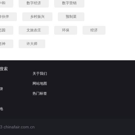
中和
数字经济
数字营销
作伙伴
乡村振兴
预制菜
态园
文旅农庄
环保
经济
老神
许大师
搜索
关于我们
网站地图
牌
热门标签
地
3
chinafair.com.cn