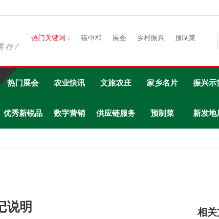
热门关键词：
碳中和
展会
乡村振兴
预制菜
热门展会
农业快讯
文旅农庄
家乡名片
振兴示
优秀新锐品
数字营销
供应链服务
预制菜
新发地
牌
记说明
相关