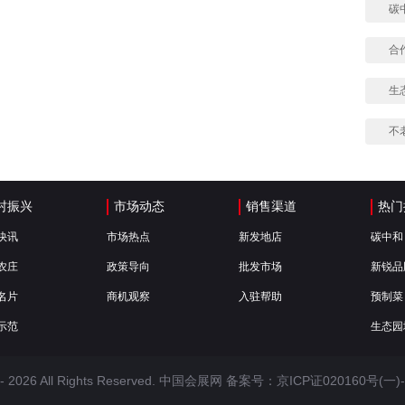
碳
合
生
不
村振兴
市场动态
销售渠道
热门
快讯
市场热点
新发地店
碳中和
农庄
政策导向
批发市场
新锐品
名片
商机观察
入驻帮助
预制菜
示范
生态园
 -
2026 All Rights Reserved. 中国会展网 备案号：
京ICP证020160号(一)-